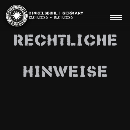
Dinkelsbühl | Germany
12.08.2026
-
15.08.2026
Rechtliche
Suche
Hinweise
Suche
Shop
Line Up
Running Order/Maps
Festival ABC