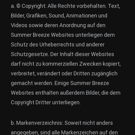
a. © Copyright: Alle Rechte vorbehalten. Text,
News
Bilder, Grafiken, Sound, Animationen und
Info
Videos sowie deren Anordnung auf den
Media
Summer Breeze Websites unterliegen dem
Schutz des Urheberrechts und anderer
ZUM SHOP
Schutzgesetze. Der Inhalt dieser Websites
Kontakt
darf nicht zu kommerziellen Zwecken kopiert,
BARRIEREFREIHEIT
verbreitet, verändert oder Dritten zugänglich
ONLINE
gemacht werden. Einige Summer Breeze
Rückblicke
Websites enthalten außerdem Bilder, die dem
Galerien
Copyright Dritter unterliegen.
b. Markenverzeichnis: Soweit nicht anders
angegeben, sind alle Markenzeichen auf den