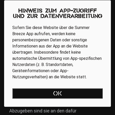
Aggregate sind auf dem Festival-
Hinweis zum App-Zugriff
Campingplatz zugelassen, wenn sie in
und zur Datenverarbeitung
einwandfreiem Zustand sind, insbesondere
kein Öl oder Treibstoff verlieren. Der Betrieb ist
Sofern Sie diese Website über die Summer
Breeze App aufrufen, werden keine
bis 01.00 Uhr gestattet. Pro Fahrzeug dürfen
personenbezogenen Daten oder sonstige
maximal 20 Liter Treibstoff in Zusatztanks
Informationen aus der App an die Website
mitgeführt werden.
übertragen. Insbesondere findet keine
automatische Übermittlung von App-spezifischen
Nutzerdaten (z. B. Standortdaten,
15. Müll
Geräteinformationen oder App-
Nutzungsverhalten) an die Website statt.
Müllablagerungen (speziell Sperrmüll,
Wohnungseinrichtungen usw.) jeglicher Art
OK
werden zur Anzeige gebracht. Müllsäcke
werden kostenlos am Eingang ausgehändigt.
Abzugeben sind sie an den dafür