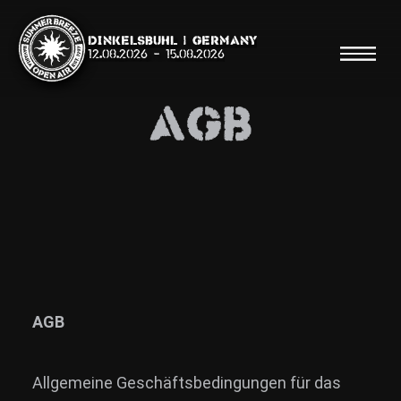
Dinkelsbühl | Germany
12.08.2026
-
15.08.2026
AGB
Suche
Suche
Shop
Line Up
AGB
Running Order/Maps
Allgemeine Geschäftsbedingungen für das
Festival ABC