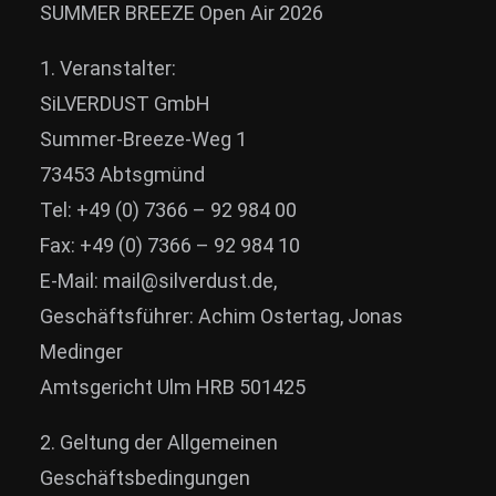
SUMMER BREEZE Open Air 2026
News
1. Veranstalter:
Info
SiLVERDUST GmbH
Media
Summer-Breeze-Weg 1
ZUM SHOP
73453 Abtsgmünd
Kontakt
Tel: +49 (0) 7366 – 92 984 00
Fax: +49 (0) 7366 – 92 984 10
BARRIEREFREIHEIT
E-Mail: mail@silverdust.de,
ONLINE
Geschäftsführer: Achim Ostertag, Jonas
Rückblicke
Medinger
Galerien
Amtsgericht Ulm HRB 501425
2. Geltung der Allgemeinen
Geschäftsbedingungen