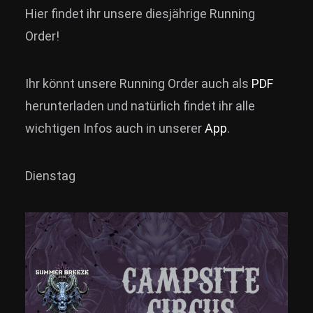
Hier findet ihr unsere diesjährige Running
News
Order!
Info
Media
Ihr könnt unsere Running Order auch als
PDF
ZUM SHOP
herunterladen und natürlich findet ihr alle
wichtigen Infos auch in unserer
App
.
Kontakt
BARRIEREFREIHEIT
Dienstag
ONLINE
Rückblicke
Galerien