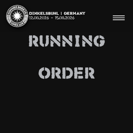
Dinkelsbühl | Germany
12.08.2026
-
15.08.2026
Running
Suche
Order
Suche
Shop
Line Up
Running Order/Maps
Festival ABC