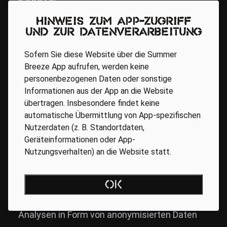
Hinweis zum App-Zugriff
Wenn du Probleme mit dem webbasierten
und zur Datenverarbeitung
Kundenportal hast, kannst du zur
Sofern Sie diese Website über die Summer
Problemlösung auch über die dort
Breeze App aufrufen, werden keine
personenbezogenen Daten oder sonstige
bereitgestellten Kommunikationsmittel direkt
Informationen aus der App an die Website
mit GET Kontakt aufnehmen. Dabei ist GET
übertragen. Insbesondere findet keine
ebenfalls als unser Auftragsverarbeiter tätig.
automatische Übermittlung von App-spezifischen
Nutzerdaten (z. B. Standortdaten,
Geräteinformationen oder App-
8 Statistische Analyse der Transaktionen
Nutzungsverhalten) an die Website statt.
Über das Kundenportal werden aus den
OK
erfassten Transaktionen statistischer
Analysen in Form von anonymisierten Daten