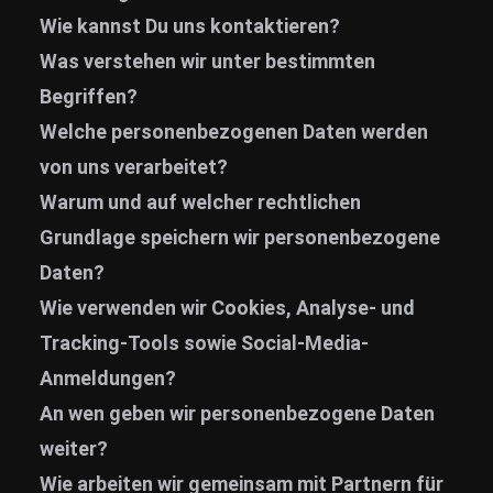
Wie kannst Du uns kontaktieren?
News
Was verstehen wir unter bestimmten
Info
Begriffen?
Media
Welche personenbezogenen Daten werden
ZUM SHOP
von uns verarbeitet?
Warum und auf welcher rechtlichen
Kontakt
Grundlage speichern wir personenbezogene
BARRIEREFREIHEIT
Daten?
ONLINE
Wie verwenden wir Cookies, Analyse- und
Rückblicke
Tracking-Tools sowie Social-Media-
Galerien
Anmeldungen?
An wen geben wir personenbezogene Daten
weiter?
Wie arbeiten wir gemeinsam mit Partnern für