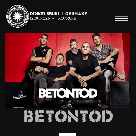
Dinkelsbühl | Germany
12.08.2026
-
15.08.2026
Suche
Suche
Shop
Line Up
Betontod
Running Order/Maps
Festival ABC