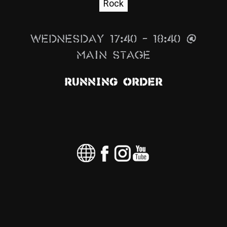
Rock
News
Info
Wednesday 17:40 – 18:40 @
Media
Main Stage
ZUM SHOP
Running Order
Kontakt
BARRIEREFREIHEIT
ONLINE
Rückblicke
Galerien