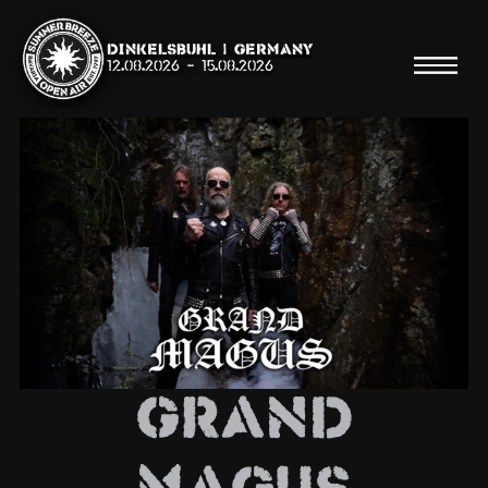
Dinkelsbühl | Germany
12.08.2026
-
15.08.2026
Suche
Suche
Shop
Line Up
Grand
Running Order/Maps
Festival ABC