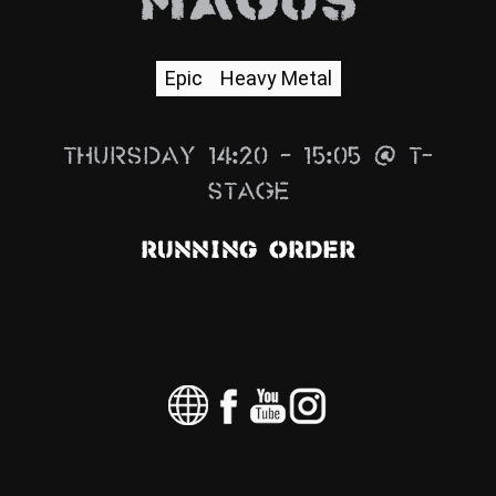
Magus
News
Info
Epic
Heavy Metal
Media
Thursday 14:20 – 15:05 @ T-
ZUM SHOP
Stage
Kontakt
Running Order
BARRIEREFREIHEIT
ONLINE
Rückblicke
Galerien