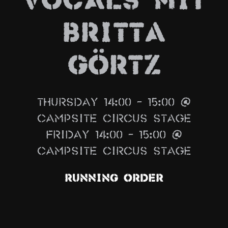
Vocals mit
News
Britta
Info
Media
Görtz
ZUM SHOP
Kontakt
Thursday 14:00 – 15:00 @
BARRIEREFREIHEIT
Campsite Circus Stage
ONLINE
Friday 14:00 – 15:00 @
Rückblicke
Campsite Circus Stage
Galerien
Running Order