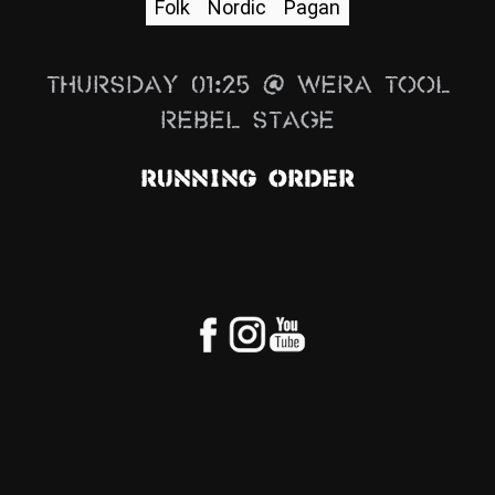
Folk
Nordic
Pagan
News
Info
Thursday 01:25 @ Wera Tool
Media
Rebel Stage
ZUM SHOP
Running Order
Kontakt
BARRIEREFREIHEIT
ONLINE
Rückblicke
Galerien