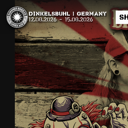
Dinkelsbühl | Germany
S
12.08.2026
-
15.08.2026
Suche
News
Info
Media