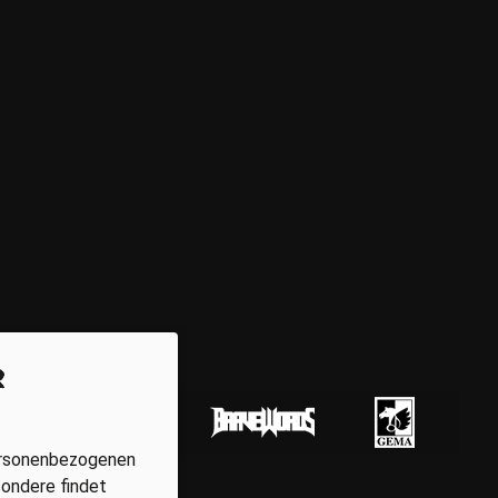
r
personenbezogenen
sondere findet