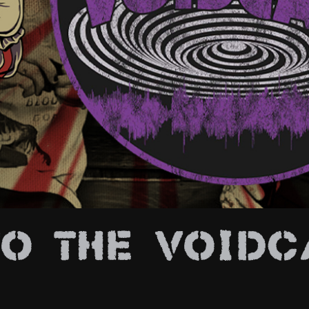
E
to The Voidc