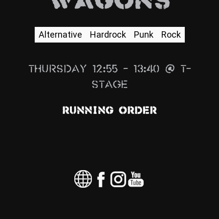
WAGONS
News
Info
Alternative
Hardrock
Punk
Rock
Media
Thursday 12:55 – 13:40 @ T-
ZUM SHOP
Stage
Kontakt
Running Order
BARRIEREFREIHEIT
ONLINE
Rückblicke
Galerien