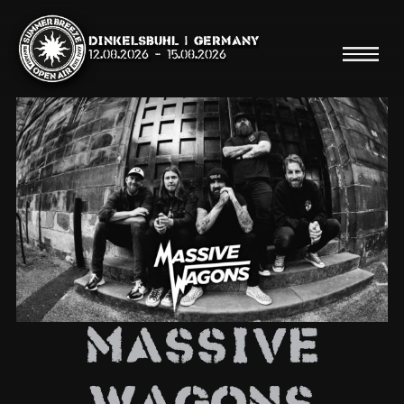
Dinkelsbühl | Germany
12.08.2026
-
15.08.2026
Suche
Suche
Shop
Line Up
MASSIVE
Running Order/Maps
Festival ABC