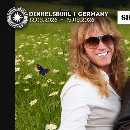
Dinkelsbühl | Germany
S
12.08.2026
-
15.08.2026
Suche
News
Info
Media