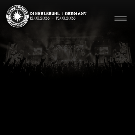
Dinkelsbühl | Germany
12.08.2026
-
15.08.2026
Suche
Suche
Shop
Line Up
Running Order/Maps
Festival ABC