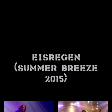
News
Info
Media
ZUM SHOP
Kontakt
Eisregen
BARRIEREFREIHEIT
ONLINE
(Summer Breeze
Rückblicke
2015)
Galerien