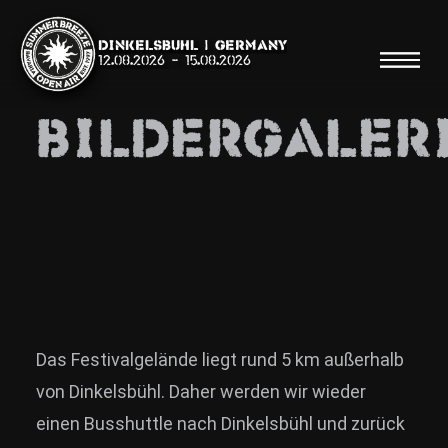
Dinkelsbühl | Germany
12.08.2026
-
15.08.2026
Bildergaler
Suche
Suche
Shop
Line Up
Das Festivalgelände liegt rund 5 km außerhalb
von Dinkelsbühl. Daher werden wir wieder
Running Order/Maps
einen Busshuttle nach Dinkelsbühl und zurück
Festival ABC