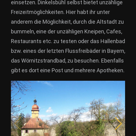
einsetzen.
Dinkelsbühl selbst bietet unzählige
News
Freizeitmöglichkeiten. Hier habt ihr unter
Info
anderem die Möglichkeit, durch die Altstadt zu
bummeln, eine der unzähligen Kneipen, Cafes,
Media
Restaurants etc. zu testen oder das Hallenbad
ZUM SHOP
bzw. eines der letzten Flussfreibäder in Bayern,
Kontakt
das Wörnitzstrandbad, zu besuchen. Ebenfalls
BARRIEREFREIHEIT
gibt es dort eine Post und mehrere Apotheken.
ONLINE
Rückblicke
Galerien