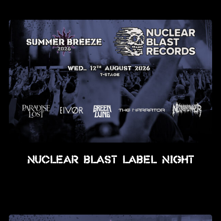
News
Info
Media
ZUM SHOP
Kontakt
BARRIEREFREIHEIT
ONLINE
Rückblicke
NUCLEAR BLAST LABEL NIGHT
Galerien