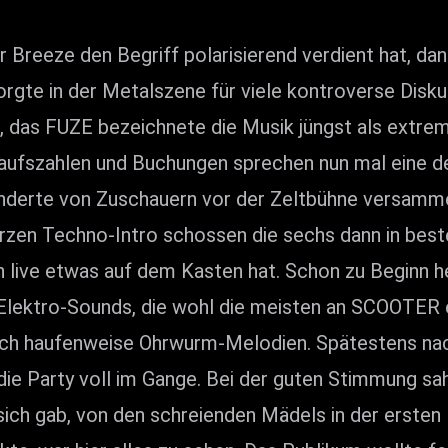
Breeze den Begriff polarisierend verdient hat, da
gte in der Metalszene für viele kontroverse Disku
as FUZE bezeichnete die Musik jüngst als extrem 
aufszahlen und Buchungen sprechen nun mal eine de
derte von Zuschauern vor der Zeltbühne versammelt
urzen Techno-Intro schossen die sechs dann in best
 live etwas auf dem Kasten hat. Schon zu Beginn he
ektro-Sounds, die wohl die meisten an SCOOTER erin
lich haufenweise Ohrwurm-Melodien. Spätestens na
 die Party voll im Gange. Bei der guten Stimmung s
ich gab, von den schreienden Mädels in der ersten 