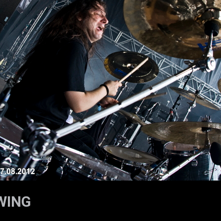
E
WING