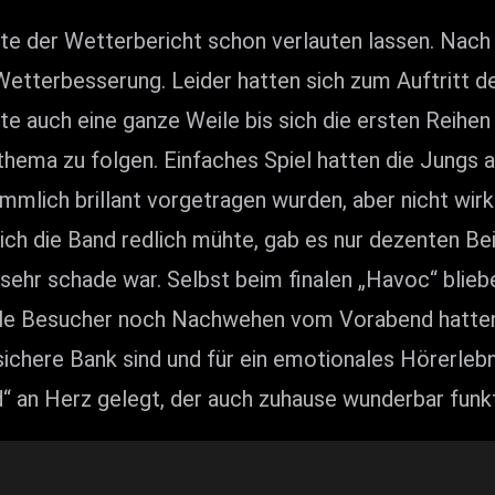
tte der Wetterbericht schon verlauten lassen. Nac
etterbesserung. Leider hatten sich zum Auftritt de
rte auch eine ganze Weile bis sich die ersten Reih
ma zu folgen. Einfaches Spiel hatten die Jungs aus
mmlich brillant vorgetragen wurden, aber nicht wir
ich die Band redlich mühte, gab es nur dezenten Be
sehr schade war. Selbst beim finalen „Havoc“ blieb
viele Besucher noch Nachwehen vom Vorabend hatten.
re Bank sind und für ein emotionales Hörerlebni
“ an Herz gelegt, der auch zuhause wunderbar funkt