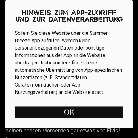
angesagt, meist in schnelleren Gefilden. Ein
ordentlicher Gig. Als krasser Gegensatz wussten
Hinweis zum App-Zugriff
und zur Datenverarbeitung
RED AIM daraufhin voll zu überzeugen – und das
um 13.30 Uhr! Die Band hat sich dem sogenannten
Sofern Sie diese Website über die Summer
Breeze App aufrufen, werden keine
Schweinerock verschrieben, hier und da hört man
personenbezogenen Daten oder sonstige
auch ein bisschen Kyuss raus. Das größte Kapital
Informationen aus der App an die Website
der Band ist sicherlich der Sänger. Wie alle anderen
übertragen. Insbesondere findet keine
automatische Übermittlung von App-spezifischen
Bandmitglieder in hippe Flammenhemden
Nutzerdaten (z. B. Standortdaten,
gekleidet, konnte er seins zwar nicht zumachen (zu
Geräteinformationen oder App-
viel Bauch im Weg), ließ sich davon aber auch in
Nutzungsverhalten) an die Website statt.
keinster Weise stören. Der Mann erwies sich als
Stimmungskanone par excellance, hatte das
OK
Publikum schnell auf seiner Seite und hatte in
seinen besten Momenten gar etwas von Elvis!