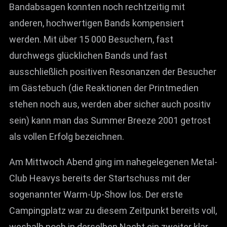
Bandabsagen konnten noch rechtzeitig mit
News
anderen, hochwertigen Bands kompensiert
Info
werden. Mit über 15 000 Besuchern, fast
Media
durchwegs glücklichen Bands und fast
ausschließlich positiven Resonanzen der Besucher
ZUM SHOP
im Gästebuch (die Reaktionen der Printmedien
Kontakt
stehen noch aus, werden aber sicher auch positiv
BARRIEREFREIHEIT
sein) kann man das Summer Breeze 2001 getrost
ONLINE
als vollen Erfolg bezeichnen.
Rückblicke
Am Mittwoch Abend ging im nahegelegenen Metal-
Galerien
Club Heavys bereits der Startschuss mit der
sogenannter Warm-Up-Show los. Der erste
Campingplatz war zu diesem Zeitpunkt bereits voll,
weshalb noch in derselben Nacht ein zweiter klar