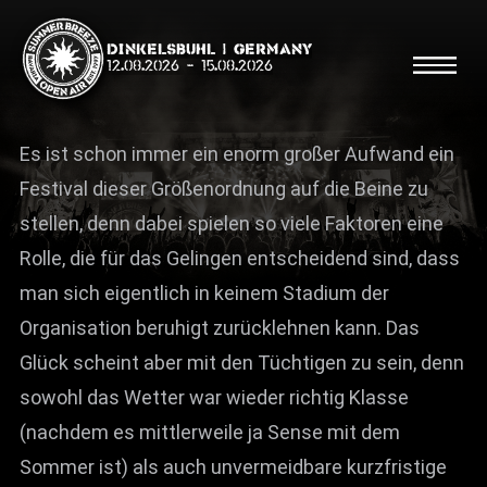
Dinkelsbühl | Germany
12.08.2026
-
15.08.2026
Es ist schon immer ein enorm großer Aufwand ein
Festival dieser Größenordnung auf die Beine zu
stellen, denn dabei spielen so viele Faktoren eine
Suche
Rolle, die für das Gelingen entscheidend sind, dass
Suche
man sich eigentlich in keinem Stadium der
Organisation beruhigt zurücklehnen kann. Das
Shop
Glück scheint aber mit den Tüchtigen zu sein, denn
Line Up
sowohl das Wetter war wieder richtig Klasse
Running Order/Maps
(nachdem es mittlerweile ja Sense mit dem
Sommer ist) als auch unvermeidbare kurzfristige
Festival ABC