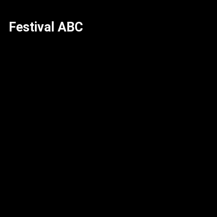
News
Festival ABC
Info
Media
ZUM SHOP
Kontakt
BARRIEREFREIHEIT
ONLINE
Rückblicke
Galerien