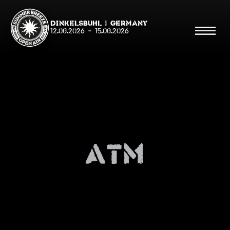
Dinkelsbühl | Germany
12.08.2026
-
15.08.2026
Suche
Suche
atm
Shop
Line Up
Running Order/Maps
Festival ABC