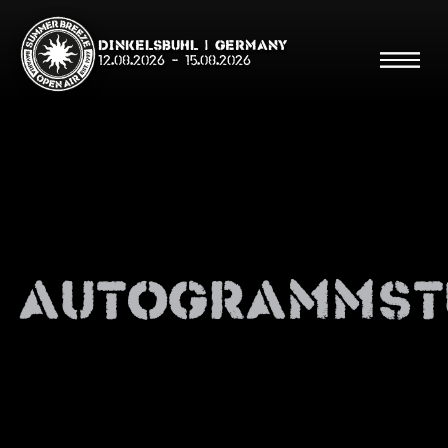
Dinkelsbühl | Germany
12.08.2026
-
15.08.2026
Suche
Suche
Autogrammst
Shop
Line Up
Running Order/Maps
Festival ABC