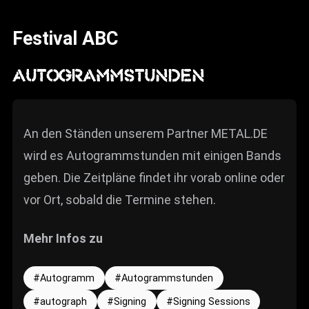
News
Festival ABC
Info
Media
AUTOGRAMMSTUNDEN
ZUM SHOP
Kontakt
An den Ständen unserem Partner METAL.DE
wird es Autogrammstunden mit einigen Bands
BARRIEREFREIHEIT
ONLINE
geben. Die Zeitpläne findet ihr vorab online oder
vor Ort, sobald die Termine stehen.
Rückblicke
Galerien
Mehr Infos zu
Autogramm
Autogrammstunden
autograph
Signing
Signing Sessions