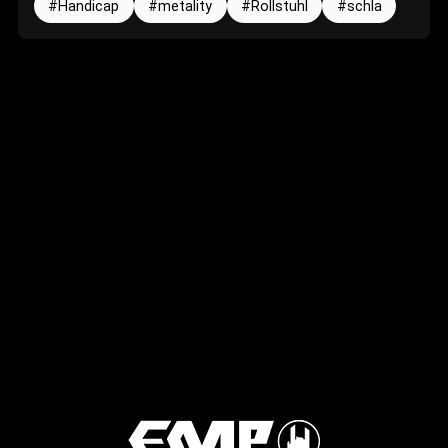
Handicap
metality
Rollstuhl
schla