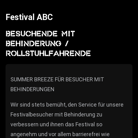
News
Festival ABC
Info
Media
BESUCHENDE MIT
BEHINDERUNG /
ZUM SHOP
ROLLSTUHLFAHRENDE
Kontakt
BARRIEREFREIHEIT
ONLINE
SUMMER BREEZE FÜR BESUCHER MIT
BEHINDERUNGEN
Rückblicke
Galerien
Wir sind stets bemüht, den Service für unsere
Festivalbesucher mit Behinderung zu
verbessern und ihnen das Festival so
angenehm und vor allem barrierefrei wie