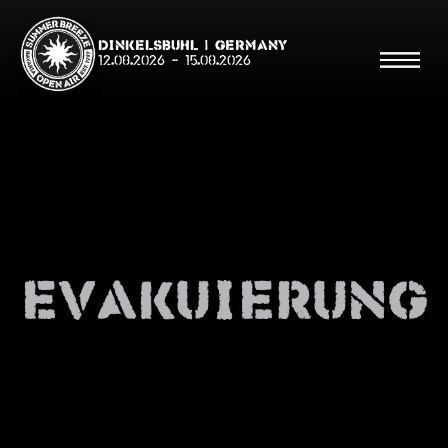
Dinkelsbühl | Germany
12.08.2026
-
15.08.2026
Suche
Suche
Evakuierung
Shop
Line Up
Running Order/Maps
Festival ABC