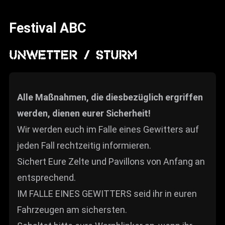
News
Festival ABC
Info
Media
UNWETTER / STURM
ZUM SHOP
Kontakt
Alle Maßnahmen, die diesbezüglich ergriffen
werden, dienen eurer Sicherheit!
BARRIEREFREIHEIT
ONLINE
Wir werden euch im Falle eines Gewitters auf
jeden Fall rechtzeitig informieren.
Rückblicke
Sichert Eure Zelte und Pavillons von Anfang an
Galerien
entsprechend.
IM FALLE EINES GEWITTERS seid ihr in euren
Fahrzeugen am sichersten.