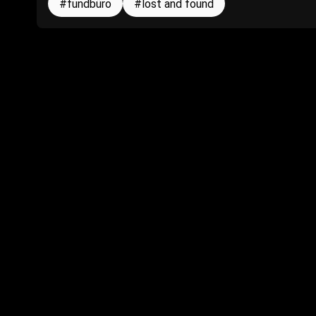
fundbüro
lost and found