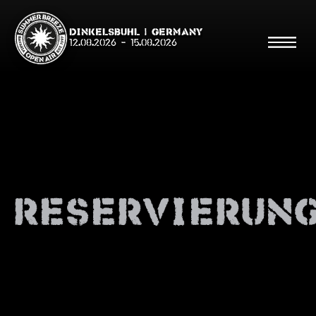
Dinkelsbühl | Germany
12.08.2026
-
15.08.2026
Suche
Suche
reservierun
Shop
Line Up
Running Order/Maps
Festival ABC