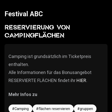
News
Festival ABC
Info
Media
RESERVIERUNG VON
CAMPINGFLÄCHEN
ZUM SHOP
Kontakt
Camping ist grundsätzlich im Ticketpreis
BARRIEREFREIHEIT
ONLINE
enthalten.
Alle Informationen für das Bonusangebot
Rückblicke
RESERVIERTE FLÄCHEN findet ihr
HIER
.
Galerien
Mehr Infos zu
Camping
flächen reservieren
gruppen