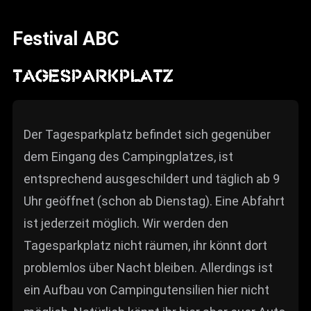
News
Festival ABC
Info
Media
TAGESPARKPLATZ
ZUM SHOP
Kontakt
Der Tagesparkplatz befindet sich gegenüber
dem Eingang des Campingplatzes, ist
BARRIEREFREIHEIT
ONLINE
entsprechend ausgeschildert und täglich ab 9
Uhr geöffnet (schon ab Dienstag). Eine Abfahrt
Rückblicke
ist jederzeit möglich. Wir werden den
Galerien
Tagesparkplatz nicht räumen, ihr könnt dort
problemlos über Nacht bleiben. Allerdings ist
ein Aufbau von Campingutensilien hier nicht