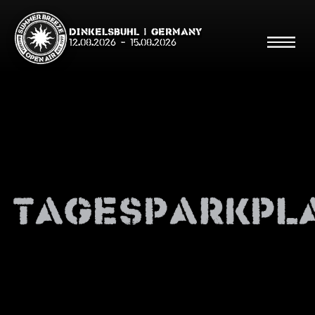
Dinkelsbühl | Germany
12.08.2026
-
15.08.2026
Suche
Suche
tagesparkpl
Shop
Line Up
Running Order/Maps
Festival ABC