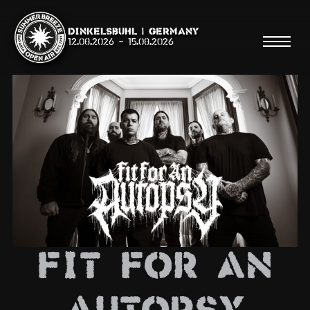
Dinkelsbühl | Germany
12.08.2026
-
15.08.2026
Suche
Suche
Shop
Line Up
Fit For An
Running Order/Maps
Festival ABC