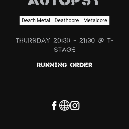
Autopsy
News
Info
Death Metal
Deathcore
Metalcore
Media
Thursday 20:30 – 21:30 @ T-
ZUM SHOP
Stage
Kontakt
Running Order
BARRIEREFREIHEIT
ONLINE
Rückblicke
Galerien