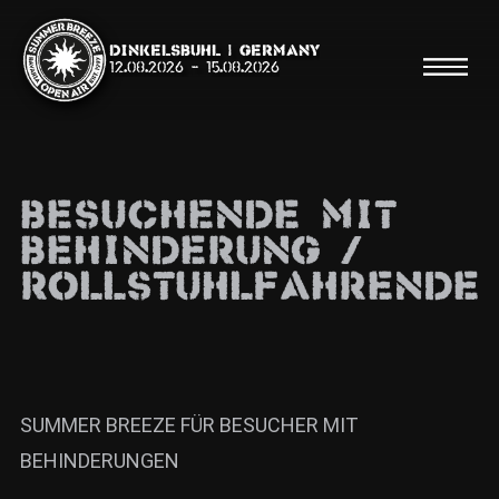
Dinkelsbühl | Germany
12.08.2026
-
15.08.2026
BESUCHENDE MIT
BEHINDERUNG /
Suche
ROLLSTUHLFAHRENDE
Suche
Shop
Line Up
SUMMER BREEZE FÜR BESUCHER MIT
Running Order/Maps
BEHINDERUNGEN
Festival ABC