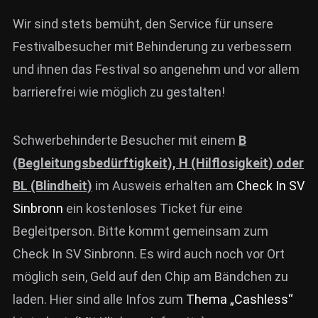
News
Wir sind stets bemüht, den Service für unsere
Festivalbesucher mit Behinderung zu verbessern
Info
und ihnen das Festival so angenehm und vor allem
Media
barrierefrei wie möglich zu gestalten!
ZUM SHOP
Kontakt
Schwerbehinderte Besucher mit einem
B
(Begleitungsbedürftigkeit), H (Hilflosigkeit) oder
BARRIEREFREIHEIT
ONLINE
BL (Blindheit)
im Ausweis erhalten am
Check In SV
Sinbronn
ein kostenloses Ticket für eine
Rückblicke
Begleitperson. Bitte kommt gemeinsam zum
Galerien
Check In SV Sinbronn. Es wird auch noch vor Ort
möglich sein, Geld auf den Chip am Bändchen zu
laden. Hier sind alle Infos zum
Thema „Cashless“