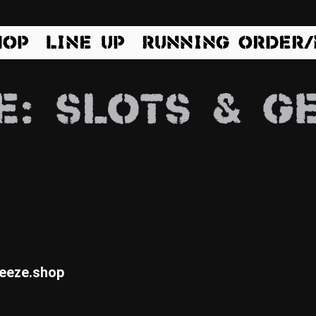
HOP
LINE UP
RUNNING ORDER
E: SLOTS & G
eeze.shop