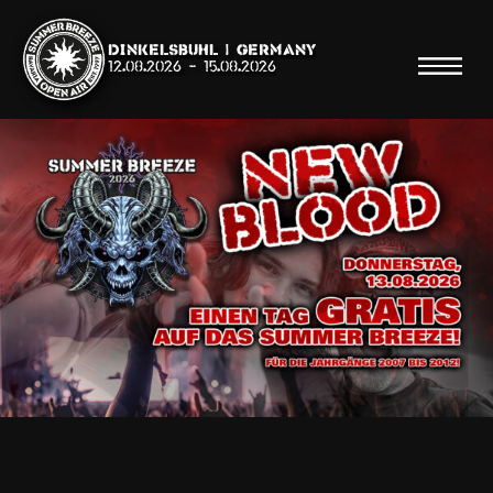
Dinkelsbühl | Germany
12.08.2026
-
15.08.2026
Suche
Suche
Shop
Line Up
Running Order/Maps
Festival ABC