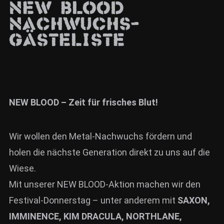
NEW BLOOD
News
Nachwuchs-
Info
Gästeliste
Media
ZUM SHOP
Kontakt
NEW BLOOD – Zeit für frisches Blut!
BARRIEREFREIHEIT
ONLINE
Wir wollen den Metal-Nachwuchs fördern und
Rückblicke
holen die nächste Generation direkt zu uns auf die
Wiese.
Galerien
Mit unserer NEW BLOOD-Aktion machen wir den
Festival-Donnerstag – unter anderem mit
SAXON,
IMMINENCE, KIM DRACULA, NORTHLANE,