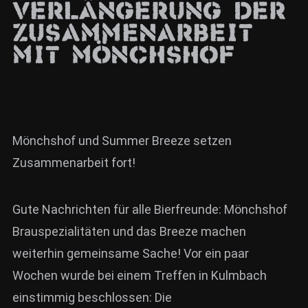
Verlängerung der
News
Zusammenarbeit
Info
mit Mönchshof
Media
ZUM SHOP
Kontakt
Mönchshof und Summer Breeze setzen
BARRIEREFREIHEIT
Zusammenarbeit fort!
ONLINE
Rückblicke
Gute Nachrichten für alle Bierfreunde: Mönchshof
Brauspezialitäten und das Breeze machen
Galerien
weiterhin gemeinsame Sache! Vor ein paar
Wochen wurde bei einem Treffen in Kulmbach
einstimmig beschlossen: Die