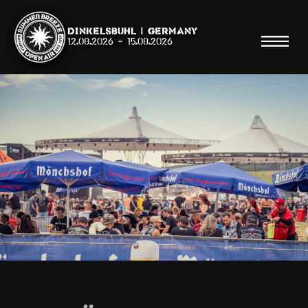
Dinkelsbühl | Germany
12.08.2026
-
15.08.2026
Suche
Suche
Shop
Line Up
Running Order/Maps
Festival ABC