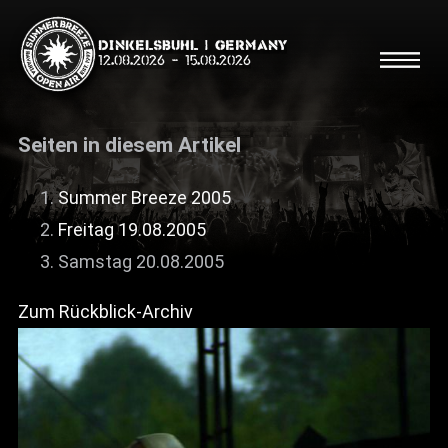
Dinkelsbühl | Germany
12.08.2026
-
15.08.2026
Seiten in diesem Artikel
Summer Breeze 2005
Freitag 19.08.2005
Suche
Suche
Samstag 20.08.2005
Zum Rückblick-Archiv
Shop
Line Up
Running Order/Maps
Festival ABC