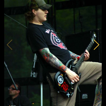
News
Info
Media
ZUM SHOP
Kontakt
BARRIEREFREIHEIT
ONLINE
Rückblicke
Galerien