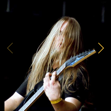
News
Info
Media
ZUM SHOP
Kontakt
BARRIEREFREIHEIT
ONLINE
Rückblicke
Galerien