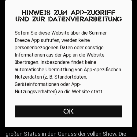
Hinweis zum App-Zugriff
und zur Datenverarbeitung
Sofern Sie diese Website über die Summer
Breeze App aufrufen, werden keine
personenbezogenen Daten oder sonstige
Informationen aus der App an die Website
übertragen. Insbesondere findet keine
Within Temptation
automatische Übermittlung von App-spezifischen
Nutzerdaten (z. B. Standortdaten,
Geräteinformationen oder App-
Danach folgte – showmässig gesehen – der
Nutzungsverhalten) an die Website statt.
Höhepunkt des ganzen Festivals. WITHIN
TEMPTATION zählen in Holland zur Zeit zu den
OK
erfolgreichsten Bands überhaupt und so kamen die
Zuschauer trotz des in Deutschland nicht so
großen Status in den Genuss der vollen Show. Die