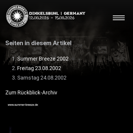
Dinkelsbühl | Germany
12.08.2026
-
15.08.2026
Seiten in diesem Artikel
Summer Breeze 2002
Freitag 23.08.2002
Suche
Suche
Samstag 24.08.2002
Zum Rückblick-Archiv
Shop
Line Up
Running Order/Maps
Festival ABC