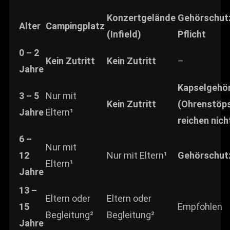
Konzertgelände
Gehörschut
Alter
Campingplatz
(Infield)
Pflicht
0 – 2
Kein Zutritt
Kein Zutritt
–
Jahre
Kapselgehö
3 – 5
Nur mit
Kein Zutritt
(Ohrenstöp
Jahre
Eltern¹
reichen nich
6 –
Nur mit
12
Nur mit Eltern¹
Gehörschut
Eltern¹
Jahre
13 –
Eltern oder
Eltern oder
15
Empfohlen
Begleitung²
Begleitung²
Jahre