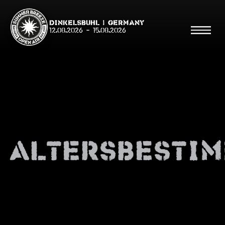
Dinkelsbühl | Germany
12.08.2026
-
15.08.2026
Suche
Suche
Altersbesti
Shop
Line Up
Running Order/Maps
Festival ABC