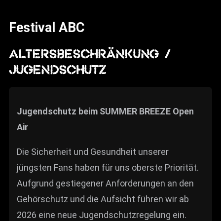
News
Festival ABC
Info
Media
ALTERSBESCHRÄNKUNG /
JUGENDSCHUTZ
ZUM SHOP
Kontakt
Jugendschutz beim SUMMER BREEZE Open
BARRIEREFREIHEIT
ONLINE
Air
Rückblicke
Die Sicherheit und Gesundheit unserer
Galerien
jüngsten Fans haben für uns oberste Priorität.
Aufgrund gestiegener Anforderungen an den
Gehörschutz und die Aufsicht führen wir ab
2026 eine neue Jugendschutzregelung ein.