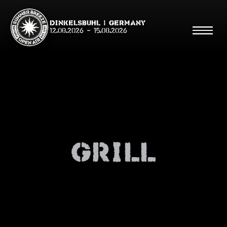
Dinkelsbühl | Germany
12.08.2026
-
15.08.2026
Suche
Suche
Grill
Shop
Line Up
Running Order/Maps
Festival ABC