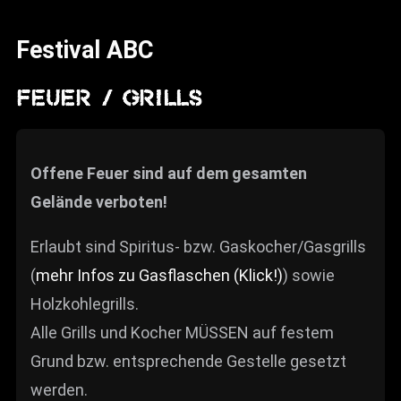
News
Festival ABC
Info
Media
FEUER / GRILLS
ZUM SHOP
Kontakt
Offene Feuer sind auf dem gesamten
Gelände verboten!
BARRIEREFREIHEIT
ONLINE
Erlaubt sind Spiritus- bzw. Gaskocher/Gasgrills
Rückblicke
(
mehr Infos zu Gasflaschen (Klick!)
) sowie
Galerien
Holzkohlegrills.
Alle Grills und Kocher MÜSSEN auf festem
Grund bzw. entsprechende Gestelle gesetzt
werden.