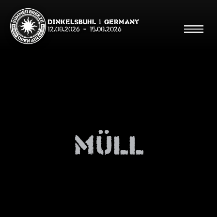
Dinkelsbühl | Germany
12.08.2026
-
15.08.2026
Suche
Suche
müll
Shop
Line Up
Running Order/Maps
Festival ABC