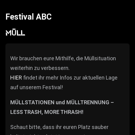
News
Festival ABC
Info
Media
MÜLL
ZUM SHOP
Kontakt
Wir brauchen eure Mithilfe, die Müllsituation
weiterhin zu verbessern.
BARRIEREFREIHEIT
ONLINE
HIER
findet ihr mehr Infos zur aktuellen Lage
auf unserem Festival!
Rückblicke
Galerien
MÜLLSTATIONEN und MÜLLTRENNUNG –
LESS TRASH, MORE THRASH!
Schaut bitte, dass ihr euren Platz sauber