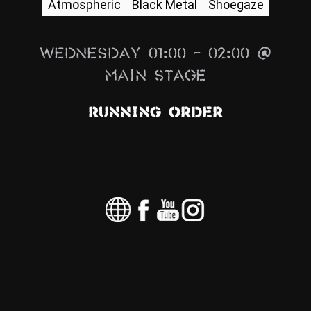
Atmospheric
Black Metal
Shoegaze
News
Info
Wednesday 01:00 – 02:00 @
Media
Main Stage
ZUM SHOP
Running Order
Kontakt
BARRIEREFREIHEIT
ONLINE
Rückblicke
Galerien