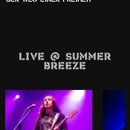
Der Weg Einer Freiheit
D
Live @ Summer
Breeze