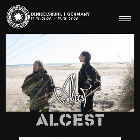
Dinkelsbühl | Germany
12.08.2026
-
15.08.2026
Suche
Suche
Shop
Line Up
Alcest
Running Order/Maps
Festival ABC