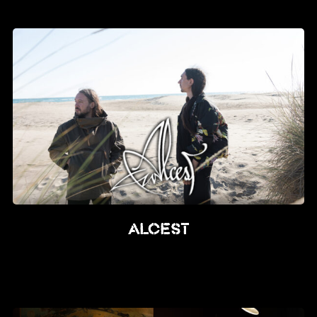
News
Info
Media
ZUM SHOP
Kontakt
BARRIEREFREIHEIT
ONLINE
Rückblicke
Alcest
Galerien