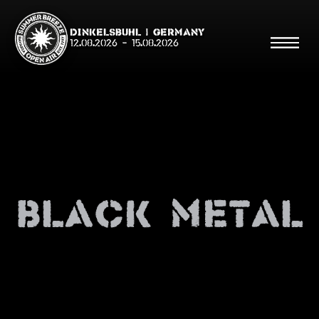
Dinkelsbühl | Germany
12.08.2026
-
15.08.2026
Suche
Suche
Black Metal
Shop
Line Up
Running Order/Maps
Festival ABC