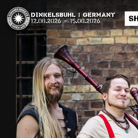
Dinkelsbühl | Germany
S
12.08.2026
-
15.08.2026
Suche
News
Info
Media