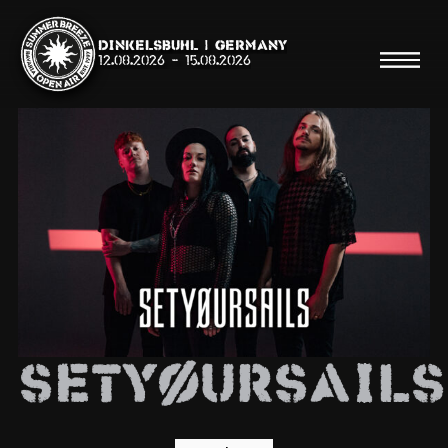
Dinkelsbühl | Germany
12.08.2026
-
15.08.2026
Suche
Suche
Shop
Line Up
Setyøursails
Running Order/Maps
Festival ABC