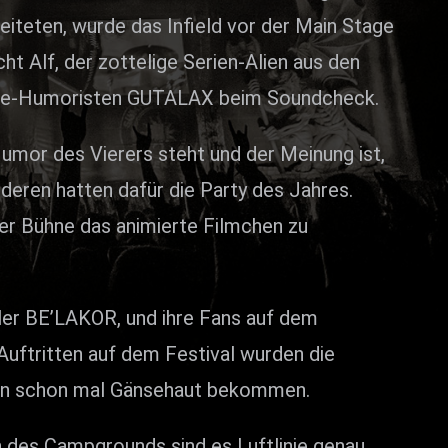
iteten, wurde das Infield vor der Main Stage
t Alf, der zottelige Serien-Alien aus den
core-Humoristen GUTALAX beim Soundcheck.
umor des Vierers steht und der Meinung ist,
deren hatten dafür die Party des Jahres.
er Bühne das animierte Filmchen zu
ller BE’LAKOR, und ihre Fans auf dem
Auftritten auf dem Festival wurden die
 man schon mal Gänsehaut bekommen.
en des Campgrounds sind es Luftlinie genau