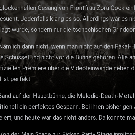
lockenhellen Gesang von Frontfrau Zora Cock einle
ht. Jedenfalls klang es so. Allerdings war es nich
plagt wurde, sondern nur die tschechischen Grind
E
Nämlich dann nicht, wenn man nicht auf den Fäkal-H
e Schüssel und nicht vor die Bühne gehören. Alle an
fiziellen Premiere über die Videoleinwände neben d
 ist perfekt.
e Band auf der Hauptbühne, die Melodic-Death-Meta
nell ein perfektes Gespann. Bei ihren bisherigen 
feiert, und heute war das nicht anders. Da konnte
: Von der Main Stage zur Ficken Party Stage inmitt