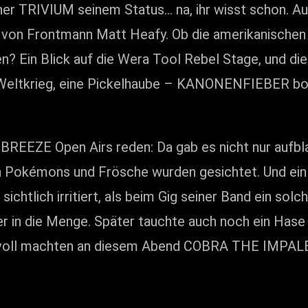
iner TRIVIUM seinem Status… na, ihr wisst schon. 
on Frontmann Matt Heafy. Ob die amerikanischen 
? Ein Blick auf die Wera Tool Rebel Stage, und di
Weltkrieg, eine Pickelhaube – KANONENFIEBER b
REEZE Open Airs reden: Da gab es nicht nur aufbl
ch Pokémons und Frösche wurden gesichtet. Und ein
ch irritiert, als beim Gig seiner Band ein solche
er in die Menge. Später tauchte auch noch ein Hase
voll machten an diesem Abend COBRA THE IMPALER, 