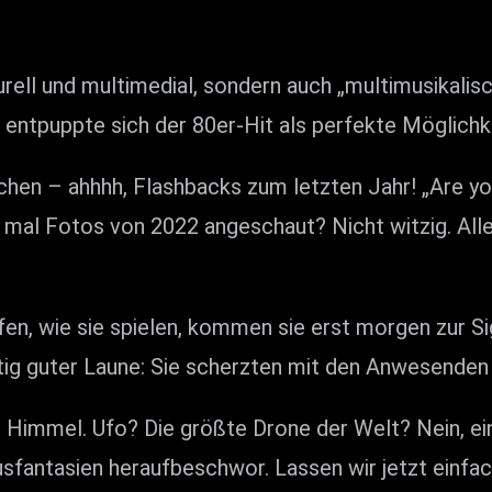
ell und multimedial, sondern auch „multimusikalisc
ntpuppte sich der 80er-Hit als perfekte Möglichkei
n – ahhhh, Flashbacks zum letzten Jahr! „Are you e
mal Fotos von 2022 angeschaut? Nicht witzig. Alle
, wie sie spielen, kommen sie erst morgen zur Sign
ig guter Laune: Sie scherzten mit den Anwesenden
am Himmel. Ufo? Die größte Drone der Welt? Nein, e
lusfantasien heraufbeschwor. Lassen wir jetzt einf