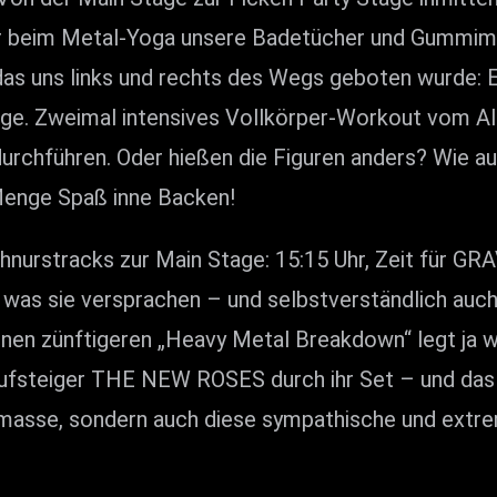
hr beim Metal-Yoga unsere Badetücher und Gummimat
as uns links und rechts des Wegs geboten wurde: 
. Zweimal intensives Vollkörper-Workout vom Alle
rchführen. Oder hießen die Figuren anders? Wie auc
Menge Spaß inne Backen!
chnurstracks zur Main Stage: 15:15 Uhr, Zeit für 
, was sie versprachen – und selbstverständlich au
inen zünftigeren „Heavy Metal Breakdown“ legt ja 
ufsteiger THE NEW ROSES durch ihr Set – und das Pu
asse, sondern auch diese sympathische und extrem