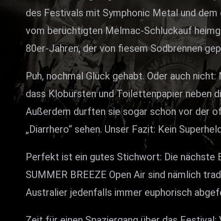
ZUM SHOP
des Festivals mit Symphonic Metal und dem g
vom berüchtigten Melmac-Schluckauf heimgesuc
Kontakt
80er-Jahren, der von fiesem Sodbrennen ge
BARRIEREFREIHEIT ONLIN
Puh, nochmal Glück gehabt. Oder auch nicht: 
Rückblicke
dass Klobürsten und Toilettenpapier neben di
Galerien
Außerdem durften sie sogar schon vor der of
„Diarrhero“ sehen. Unser Fazit: Kein Superheld
Perfekt ist ein gutes Stichwort: Die nächst
SUMMER BREEZE Open Air sind nämlich traditio
Australier jedenfalls immer euphorisch abge
Zeit für einen Spaziergang über das Festival