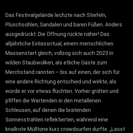
News
Das Festivalgelände lechzte nach Stiefeln,
Info
Plüschsohlen, Sandalen und baren Füßen. Anders
Media
ausgedrückt: Die Öffnung rückte näher! Das
alljährliche Einlassritual, einem menschlichen
ZUM SHOP
Massenstart gleich, vollzog sich auch 2023 in
Kontakt
wilden Staubwolken, als etliche Gäste zum
BARRIEREFREIHEIT
Merchstand rannten – bis auf einen, der sich für
ONLINE
eine andere Richtung entschied und wirkte, als
Rückblicke
würde er vor etwas flüchten. Vorher grölten und
pfiffen die Wartenden in den metallenen
Galerien
Schleusen, auf denen die bratenden
Sonnenstrahlen reflektierten, während eine
knallrote Mülltone kurz crowdsurfen durfte. „Lasst