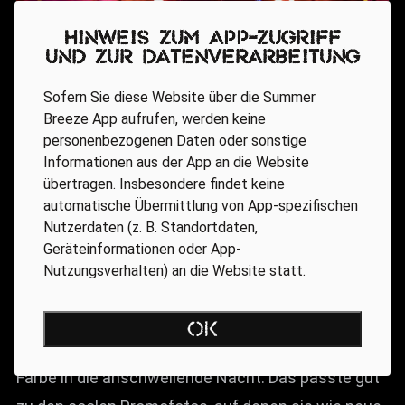
Hinweis zum App-Zugriff
und zur Datenverarbeitung
Sofern Sie diese Website über die Summer
Breeze App aufrufen, werden keine
personenbezogenen Daten oder sonstige
Informationen aus der App an die Website
VORGA (22:40 Uhr, WTS)
übertragen. Insbesondere findet keine
automatische Übermittlung von App-spezifischen
Nutzerdaten (z. B. Standortdaten,
Noch mehr Kapuzen? Schon wieder Masken? Ja,
Geräteinformationen oder App-
her damit! VORGA ergänzen noch ein anderes
Nutzungsverhalten) an die Website statt.
Stilmittel: Licht. So brachte die multinationale Band
mit Mitgliedern aus Großbritannien, Bulgarien und
OK
Deutschland trotz angeschwärzter Musik viel
Farbe in die anschwellende Nacht. Das passte gut