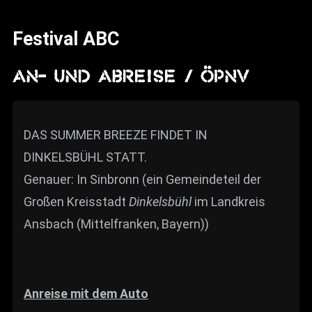
News
Festival ABC
Info
Media
An- und Abreise / ÖPNV
ZUM SHOP
Kontakt
DAS SUMMER BREEZE FINDET IN
DINKELSBÜHL STATT.
BARRIEREFREIHEIT
ONLINE
Genauer: In Sinbronn (ein Gemeindeteil der
Großen Kreisstadt
Dinkelsbühl
im Landkreis
Rückblicke
Ansbach (Mittelfranken, Bayern))
Galerien
Anreise mit dem Auto