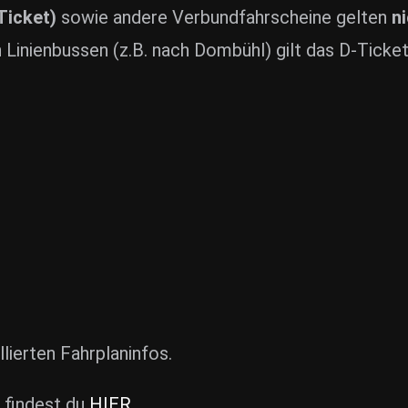
Ticket)
sowie andere Verbundfahrscheine gelten
n
en Linienbussen (z.B. nach Dombühl) gilt das D-Tick
llierten Fahrplaninfos.
findest du
HIER
.