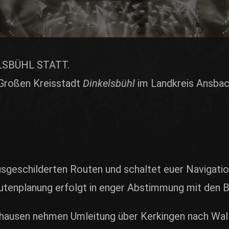
E
LSBÜHL STATT.
 Großen Kreisstadt
Dinkelsbühl
im Landkreis Ansbach
 ausgeschilderten Routen und schaltet euer Navigat
outenplanung erfolgt in enger Abstimmung mit den 
ausen nehmen Umleitung über Kerkingen nach Walle