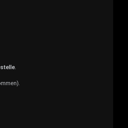
stelle
.
nommen).