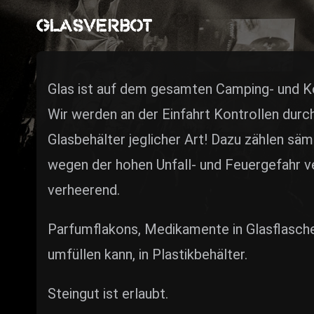
ZUM SHOP
GLASVERBOT
Kontakt
BARRIEREFREIHEIT ONLIN
Glas ist auf dem gesamten Camping- und K
Rückblicke
Wir werden an der Einfahrt Kontrollen durc
Glasbehälter jeglicher Art! Dazu zählen s
Galerien
wegen der hohen Unfall- und Feuergefahr v
verheerend.
Parfumflakons, Medikamente in Glasflasche
umfüllen kann, in Plastikbehälter.
Steingut ist erlaubt.