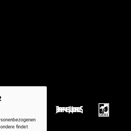
r
personenbezogenen
sondere findet