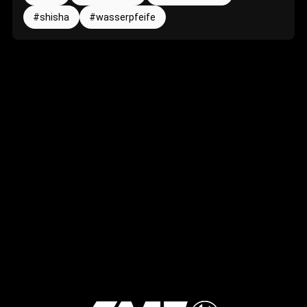
shisha
wasserpfeife