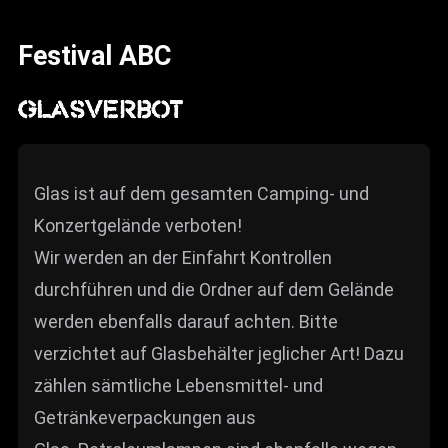
News
Festival ABC
Info
Media
GLASVERBOT
ZUM SHOP
Kontakt
Glas ist auf dem gesamten Camping- und
Konzertgelände verboten!
BARRIEREFREIHEIT
ONLINE
Wir werden an der Einfahrt Kontrollen
durchführen und die Ordner auf dem Gelände
Rückblicke
werden ebenfalls darauf achten. Bitte
Galerien
verzichtet auf Glasbehälter jeglicher Art! Dazu
zählen sämtliche Lebensmittel- und
Getränkeverpackungen aus