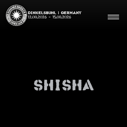
Dinkelsbühl | Germany
12.08.2026
-
15.08.2026
Suche
Suche
shisha
Shop
Line Up
Running Order/Maps
Festival ABC