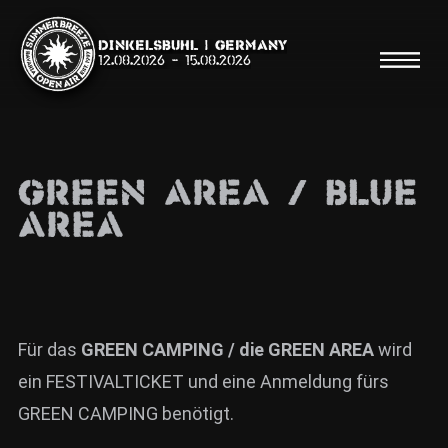
Dinkelsbühl | Germany
12.08.2026
-
15.08.2026
GREEN AREA / BLUE
AREA
Suche
Suche
Shop
Für das
GREEN CAMPING / die GREEN AREA
wird
Line Up
ein FESTIVALTICKET und eine Anmeldung fürs
Running Order/Maps
GREEN CAMPING benötigt.
Festival ABC