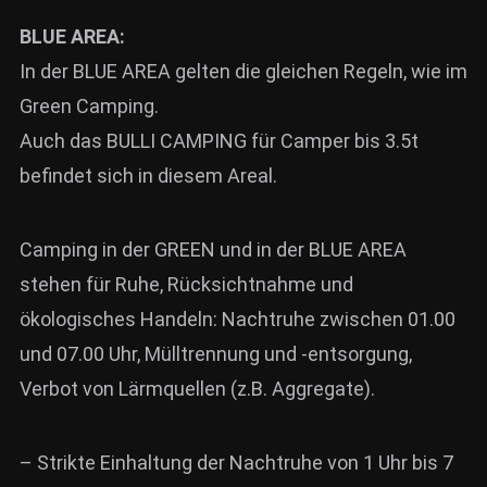
News
BLUE AREA:
In der BLUE AREA gelten die gleichen Regeln, wie im
Info
Green Camping.
Media
Auch das BULLI CAMPING für Camper bis 3.5t
ZUM SHOP
befindet sich in diesem Areal.
Kontakt
Camping in der GREEN und in der BLUE AREA
BARRIEREFREIHEIT
ONLINE
stehen für Ruhe, Rücksichtnahme und
ökologisches Handeln: Nachtruhe zwischen 01.00
Rückblicke
und 07.00 Uhr, Mülltrennung und -entsorgung,
Galerien
Verbot von Lärmquellen (z.B. Aggregate).
– Strikte Einhaltung der Nachtruhe von 1 Uhr bis 7