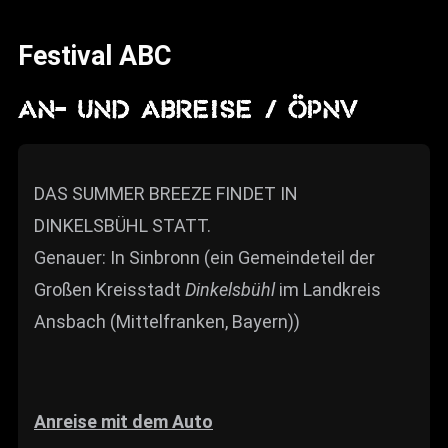
News
Festival ABC
Info
Media
An- und Abreise / ÖPNV
ZUM SHOP
Kontakt
DAS SUMMER BREEZE FINDET IN
DINKELSBÜHL STATT.
BARRIEREFREIHEIT
ONLINE
Genauer: In Sinbronn (ein Gemeindeteil der
Großen Kreisstadt
Dinkelsbühl
im Landkreis
Rückblicke
Ansbach (Mittelfranken, Bayern))
Galerien
Anreise mit dem Auto