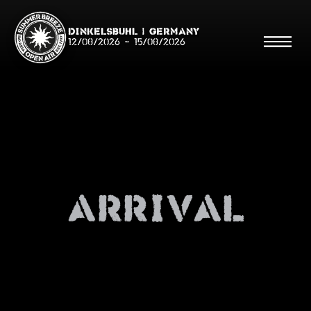
Dinkelsbühl | Germany
12/08/2026
-
15/08/2026
Search
Searc
arrival
Shop
Line Up
Running Order/Maps
Festival ABC