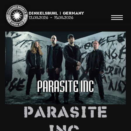
Dinkelsbühl | Germany
12.08.2026
-
15.08.2026
Suche
Suche
Shop
Line Up
Parasite
Running Order/Maps
Festival ABC