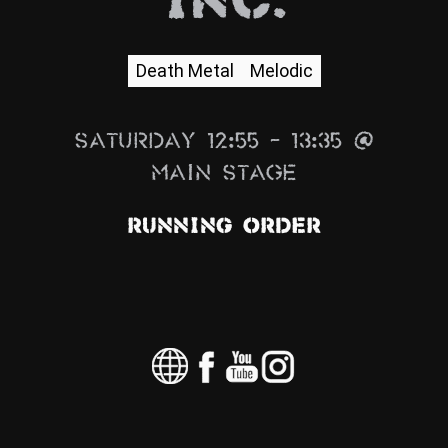
Inc.
News
Info
Death Metal
Melodic
Media
Saturday 12:55 – 13:35 @
ZUM SHOP
Main Stage
Kontakt
Running Order
BARRIEREFREIHEIT
ONLINE
Rückblicke
Galerien