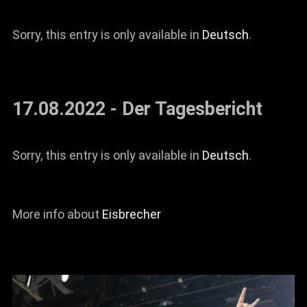
News
Sorry, this entry is only available in
Deutsch
.
Info
Media
ZUM SHOP
17.08.2022 - Der Tagesbericht
Kontakt
Sorry, this entry is only available in
Deutsch
.
BARRIEREFREIHEIT
ONLINE
Rückblicke
More info about
Eisbrecher
Galerien