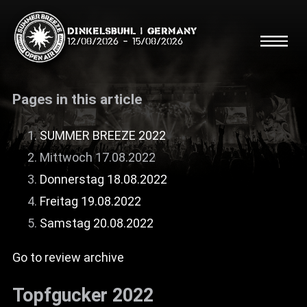
Dinkelsbühl | Germany
12/08/2026
-
15/08/2026
Pages in this article
SUMMER BREEZE 2022
Mittwoch 17.08.2022
Search
Searc
Donnerstag 18.08.2022
Freitag 19.08.2022
Shop
Samstag 20.08.2022
Line Up
Go to review archive
Running Order/Maps
Topfgucker 2022
Festival ABC