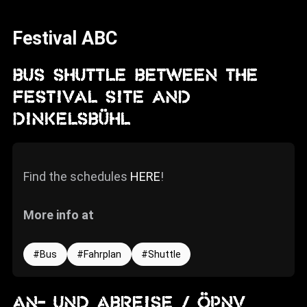
News
Festival ABC
Info
Media
BUS SHUTTLE BETWEEN THE
FESTIVAL SITE AND
ZUM SHOP
DINKELSBÜHL
Kontakt
BARRIEREFREIHEIT
ONLINE
Find the schedules
HERE
!
Rückblicke
More info at
Galerien
Bus
Fahrplan
Shuttle
An- und Abreise / ÖPNV