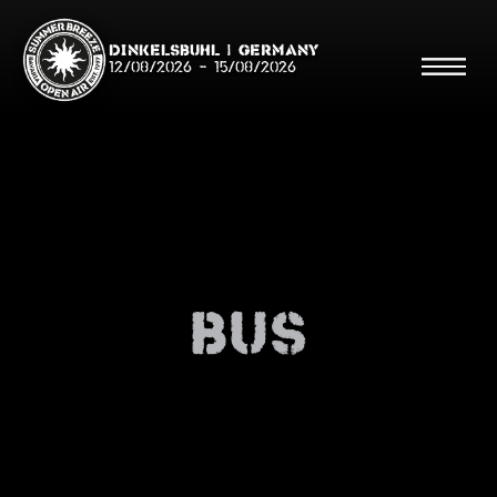
Dinkelsbühl | Germany
12/08/2026
-
15/08/2026
Search
Searc
Bus
Shop
Line Up
Running Order/Maps
Festival ABC