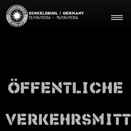
Dinkelsbühl | Germany
12/08/2026
-
15/08/2026
Search
Searc
öffentliche
Shop
Line Up
Running Order/Maps
verkehrsmitt
Festival ABC