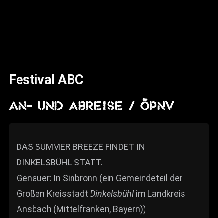
News
Info
Media
ZUM SHOP
Festival ABC
Kontakt
An- und Abreise / ÖPNV
BARRIEREFREIHEIT
ONLINE
Rückblicke
DAS SUMMER BREEZE FINDET IN
DINKELSBÜHL STATT.
Galerien
Genauer: In Sinbronn (ein Gemeindeteil der
Großen Kreisstadt
Dinkelsbühl
im Landkreis
Ansbach (Mittelfranken, Bayern))