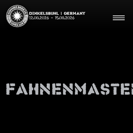
Dinkelsbühl | Germany
12.08.2026
-
15.08.2026
Suche
Suche
fahnenmaste
Shop
Line Up
Running Order/Maps
Festival ABC