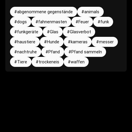
abgenommene gegenstände
animals
dogs
fahnenmasten
Feuer
funk
funkgeräte
Glas
Glasverbot
haustiere
Hunde
kameras
messer
nachtruhe
Pfand
Pfand sammeln
Tiere
trockeneis
waffen