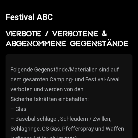
News
Festival ABC
Info
Media
VERBOTE / VERBOTENE &
ABGENOMMENE GEGENSTÄNDE
ZUM SHOP
Kontakt
Folgende Gegenstände/Materialien sind auf
BARRIEREFREIHEIT
ONLINE
dem gesamten Camping- und Festival-Areal
verboten und werden von den
Rückblicke
Sicherheitskräften einbehalten:
Galerien
– Glas
– Baseballschläger, Schleudern / Zwillen,
Schlagringe, CS Gas, Pfefferspray und Waffen